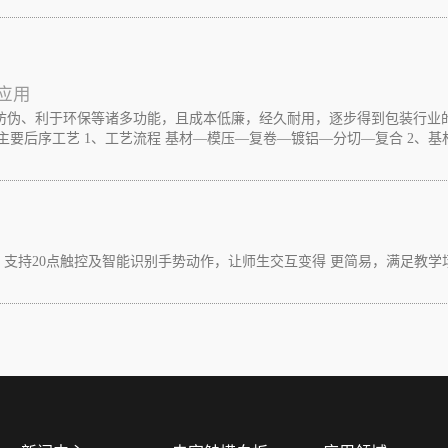
应用
、防伪、利于环保等诸多功能，且成本低廉，经久耐用，逐步得到包装行
要后序工艺 1、工艺流程 基材—模压—复卷—镀铝—分切—复合 2、基材要求
支持20点触控及智能识别手势动作，让师生交互变得 更简易，满足教学场景